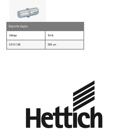
Suporte duplo
Código
Emb.
0 013 138
500 un.