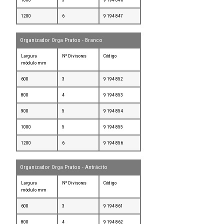
1200
6
9 194 847
Organizador Orga Pratos - Branco
Largura
Nº Divisores
Código
módulo mm
600
3
9 194 852
800
4
9 194 853
900
5
9 194 854
1000
5
9 194 855
1200
6
9 194 856
Organizador Orga Pratos - Antrácito
Largura
Nº Divisores
Código
módulo mm
600
3
9 194 861
800
4
9 194 862