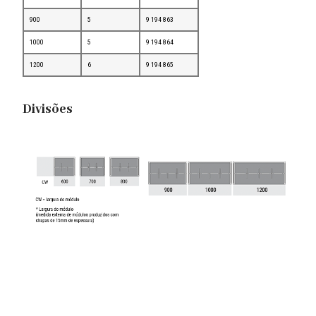
900
5
9 194 863
1000
5
9 194 864
1200
6
9 194 865
Divisões