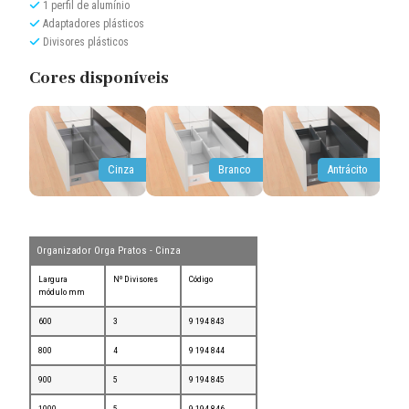
1 perfil de alumínio
Adaptadores plásticos
Divisores plásticos
Cores disponíveis
Cinza
Branco
Antrácito
Organizador Orga Pratos - Cinza
Largura
Nº Divisores
Código
módulo mm
600
3
9 194 843
800
4
9 194 844
900
5
9 194 845
1000
5
9 194 846