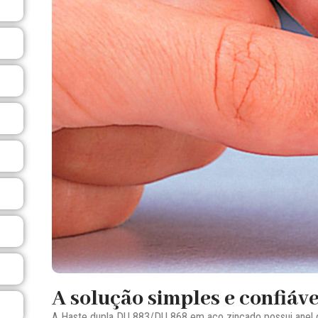
A solução simples e confiáve
A Haste dupla DU 883/DU 868 em aço zincado possui anel de