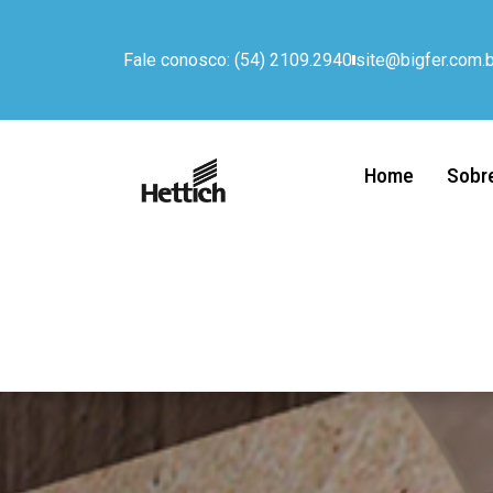
Fale conosco: (54) 2109.2940
site@bigfer.com.b
Home
Sobr