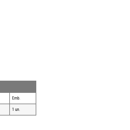
Emb.
1 un.