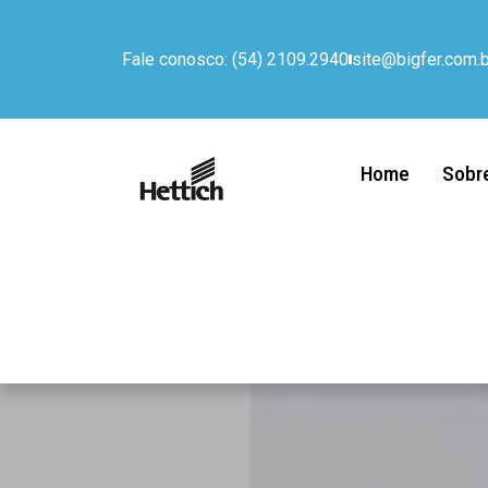
Fale conosco: (54) 2109.2940
site@bigfer.com.b
Home
Sobr