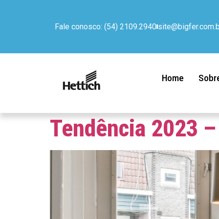
Fale conosco: (54) 2109.2940
site@bigfer.com.b
Home
Sobr
Tendência 2023 –