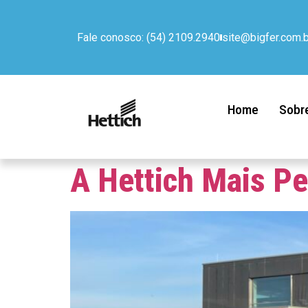
Fale conosco: (54) 2109.2940
site@bigfer.com.b
Home
Sobr
A Hettich Mais Pe