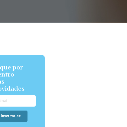
ique por
entro
as
ovidades
Inscreva-se