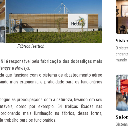
Siste
Fábrica Hettich
O siste
encanto
mundo 
ONI
é responsável pela
f
abric
ação das dobradiças
mais
Sensys
e
Novisys
.
ada que funciona com o sistema de abastecimento aéreo
rando mais
ergonomia e praticidade para os funcionários
segue as preocupações com a natureza, levando em seu
táveis,
como por exemplo, 54 treliças fixadas nas
porcionando mais iluminação na fábrica, dessa forma,
Salon
de trabalho para os funcionários.
Sistema