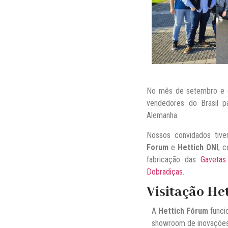
No mês de setembro e o
vendedores do Brasil p
Alemanha.
Nossos convidados tive
Forum
e
Hettich ONI
, 
fabricação das
Gavetas
Dobradiças
.
Visitação He
A
Hettich Fórum
funci
showroom de inovações