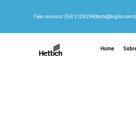
Fale conosco: (54) 2109.2940
site@bigfer.com.b
Home
Sobr