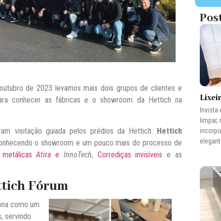
Pos
utubro de 2023 levamos mais dois grupos de clientes e
Lixei
ara conhecer as fábricas e o showroom da Hettich na
Invista
limpar,
ram visitação guiada pelos prédios da Hettich:
Hettich
incorp
elegant
conhecendo o showroom e um pouco mais do processo de
 metálicas
Atira
e
InnoTech,
Corrediças invisíveis
e as
ttich Fórum
ona como um
, servindo