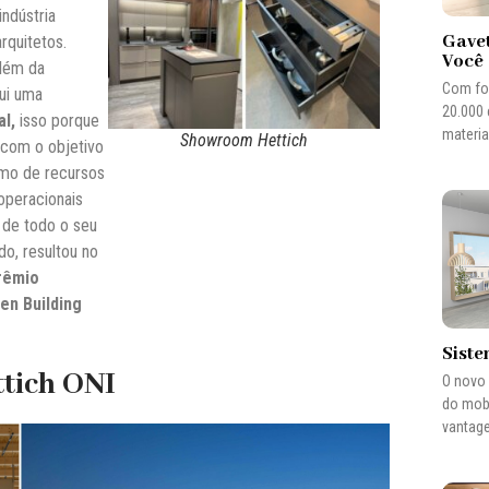
indústria
Gave
rquitetos.
Você
além da
Com foc
sui uma
20.000 
al,
isso porque
materia
Showroom Hettich
 com o objetivo
umo de recursos
 operacionais
 de todo o seu
do, resultou no
rêmio
en Building
Siste
ttich ONI
O novo 
do mobi
vantage