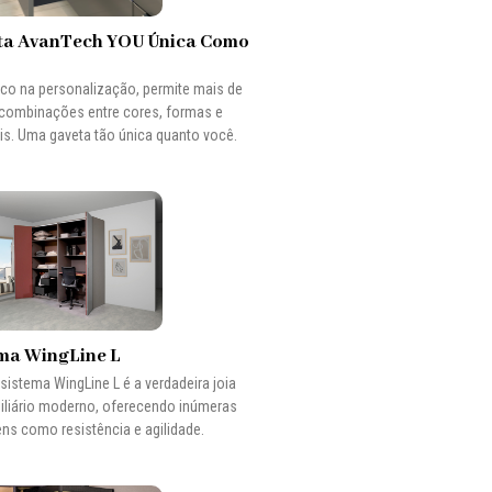
ta AvanTech YOU Única Como
o na personalização, permite mais de
combinações entre cores, formas e
is. Uma gaveta tão única quanto você.
ma WingLine L
sistema WingLine L é a verdadeira joia
liário moderno, oferecendo inúmeras
ns como resistência e agilidade.