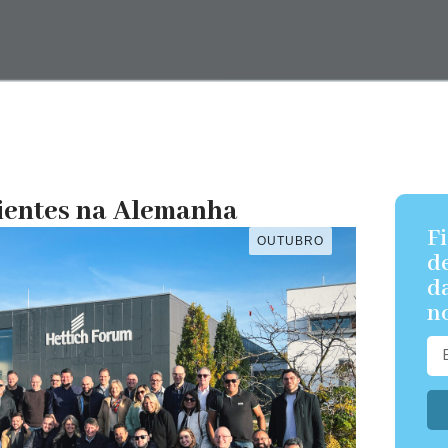
ientes na Alemanha
F
d
d
n