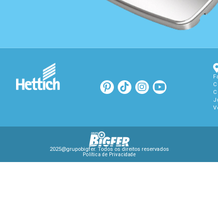
F
C
C
J
V
2025@grupobigfer. Todos os direitos reservados
Política de Privacidade