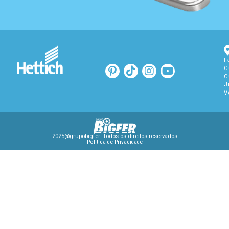
F
C
C
J
V
2025@grupobigfer. Todos os direitos reservados
Política de Privacidade