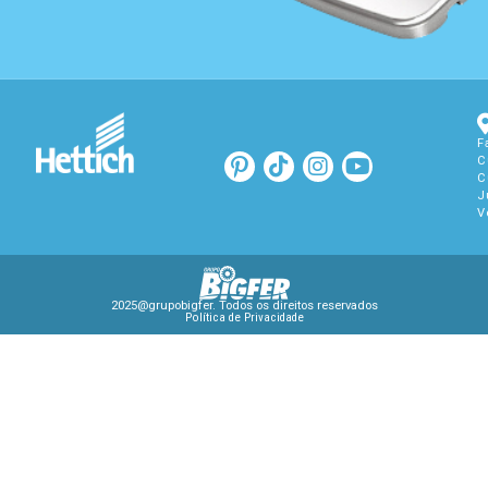
F
C
C
J
V
2025@grupobigfer. Todos os direitos reservados
Política de Privacidade