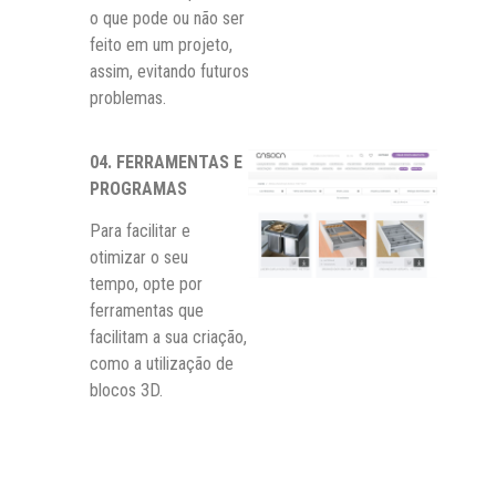
o que pode ou não ser
feito em um projeto,
assim, evitando futuros
problemas.
04. FERRAMENTAS E
PROGRAMAS
Para facilitar e
otimizar o seu
tempo,
opte por
ferramentas
que
facilitam a
sua criação,
como
a
utilização de
blocos 3D.
Você também pode baixar os blocos de produtos
da Hettich no SketchUp através do site