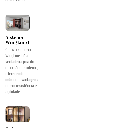
quanto você.
Sistema
WingLine L
O novo sistema
WingLine L é a
verdadeira joia do
mobiliário moderno,
oferecendo
inúmeras vantagens
como resistência e
agilidade.