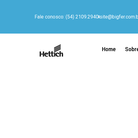
Fale conosco: (54) 2109.2940
site@bigfer.com.b
Home
Sobr