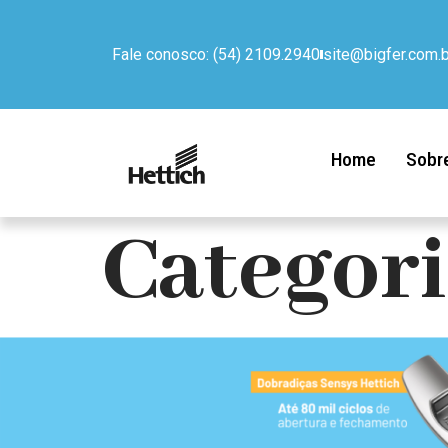
Fale conosco: (54) 2109.2940
site@bigfer.com.b
Home
Sobr
Categori