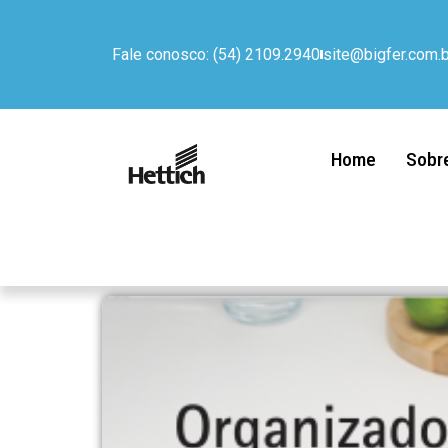
Fale conosco: (54) 2109.2940
site@bigfer.com.b
Home
Sobr