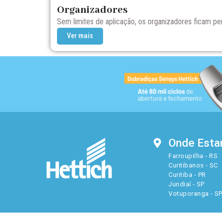
Organizadores
Sem limites de aplicação, os organizadores ficam per
Ver mais
Onde Est
Farroupilha - RS
Curitibanos - SC
Curitiba - PR
Jundiaí - SP
Votuporanga - S