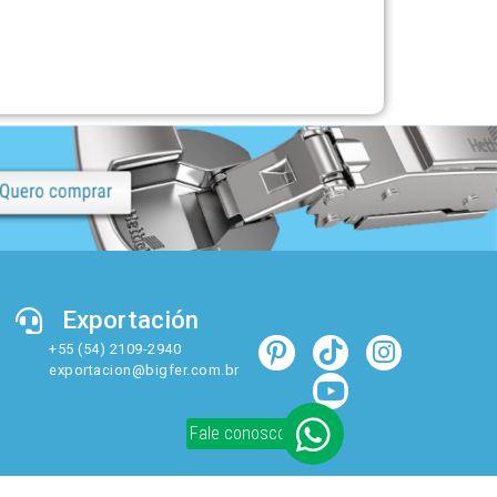
Exportación
+55 (54) 2109-2940
exportacion@bigfer.com.br
Fale conosco